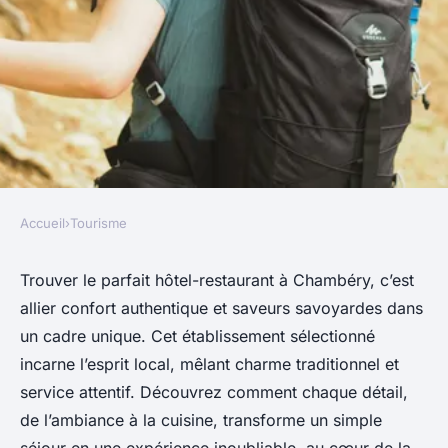
Accueil
›
Tourisme
TOURISME
Découvrez le meilleur hôtel-
Trouver le parfait hôtel-restaurant à Chambéry, c’est
allier confort authentique et saveurs savoyardes dans
restaurant à chambéry pour
un cadre unique. Cet établissement sélectionné
un séjour savoyard parfait
incarne l’esprit local, mêlant charme traditionnel et
service attentif. Découvrez comment chaque détail,
Elise
•
15 octobre 2025
•
7 min de lecture
de l’ambiance à la cuisine, transforme un simple