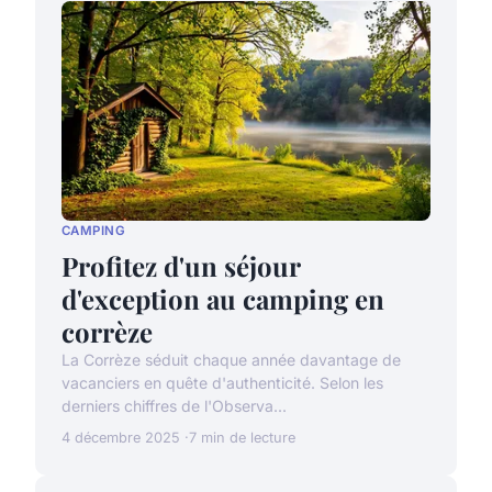
CAMPING
Profitez d'un séjour
d'exception au camping en
corrèze
La Corrèze séduit chaque année davantage de
vacanciers en quête d'authenticité. Selon les
derniers chiffres de l'Observa...
4 décembre 2025
7 min de lecture