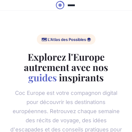
🗺️ L'Atlas des Possibles 🌍
Explorez l'Europe
autrement avec nos
guides
inspirants
Coc Europe est votre compagnon digital
pour découvrir les destinations
européennes. Retrouvez chaque semaine
des récits de voyage, des idées
d'escapades et des conseils pratiques pour