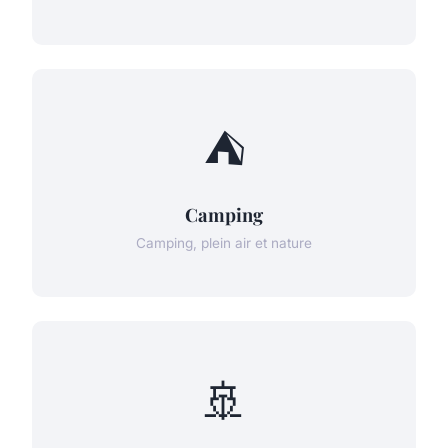
⛺
Camping
Camping, plein air et nature
🚢