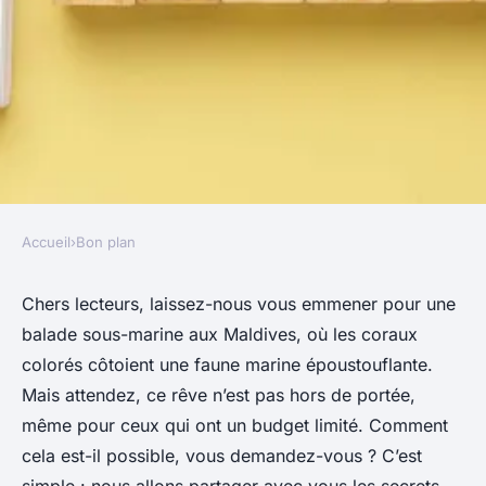
Accueil
›
Bon plan
BON PLAN
Comment accéder à des
Chers lecteurs, laissez-nous vous emmener pour une
balade sous-marine aux Maldives, où les coraux
excursions de plongée à tarif
colorés côtoient une faune marine époustouflante.
réduit aux Maldives ?
Mais attendez, ce rêve n’est pas hors de portée,
même pour ceux qui ont un budget limité. Comment
Julien
•
12 février 2024
•
3 min de lecture
cela est-il possible, vous demandez-vous ? C’est