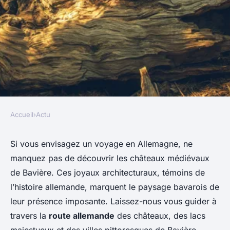
Accueil
›
Actu
ACTU
Comment explorer les
Si vous envisagez un voyage en Allemagne, ne
manquez pas de découvrir les châteaux médiévaux
châteaux médiévaux de
de Bavière. Ces joyaux architecturaux, témoins de
Bavière, Allemagne ?
l’histoire allemande, marquent le paysage bavarois de
leur présence imposante. Laissez-nous vous guider à
Pauline
•
12 février 2024
•
2 min de lecture
travers la
route allemande
des châteaux, des lacs